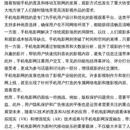
随着智能手机的普及和移动互联网的发展，观影方式也发生了重大转
大地方便了人们随时随地享受高清影视作品的需求。
哪些行业秘诀？
花钱，ai却天天给他免费派
手机电影网指的是专门为手机用户设计和优化的影视观看平台。这类
支持多种画质选择，确保用户在不同网络环境下，都能获得流畅且清
一方面，手机电影网解决了传统观影场所的局限性。以往，人们观影
和观影成本较高等缺点。手机电影网则突破了时间和空间的束缚，只
uz
另一方面，手机电影网通过智能推荐和大数据分析，提升了观影的个
兴趣的影片，帮助用户快速找到喜欢的影视内容，避免了信息泛滥带
此外，手机电影网注重用户交互，常见的功能包括弹幕评论、评分打
接受者，更成为参与话题和讨论的一部分，增强观影的社交属性。
手机电影网的发展也推动了影视产业链的优化。许多影视制作方和发
网上线，甚至出现了针对手机用户打造的专属网络电影和微影视内容
观看需求。
然而，手机电影网仍面临一些挑战。例如，版权保护问题突出，需要
!
益。此外，用户隐私保护和广告推送的平衡也是运营者需要关注的重
展望未来，随着5G技术的普及和AI技术的应用，手机电影网的观看体
拟现实（VR）和增强现实（AR）技术或将与手机电影网深度融合，
总之，手机电影网作为新时代移动娱乐的重要载体，不仅极大丰富了