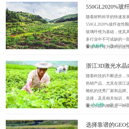
550GL2020
随着材料科学的快速发
550GL2020%玻
玻璃纤维为基础，使其
多行业中不可或缺的一部分。
永乐网
2026-08
量玻璃纤维为填料的改性塑料
浙江3D激光水
随着科技的不断进步，
热销产品。尤其在浙江
雕机的优秀厂家和品牌
选择，及其相关知识，帮
永乐网
2026-07
激光水晶内雕机是一种高端
选择靠谱的GE