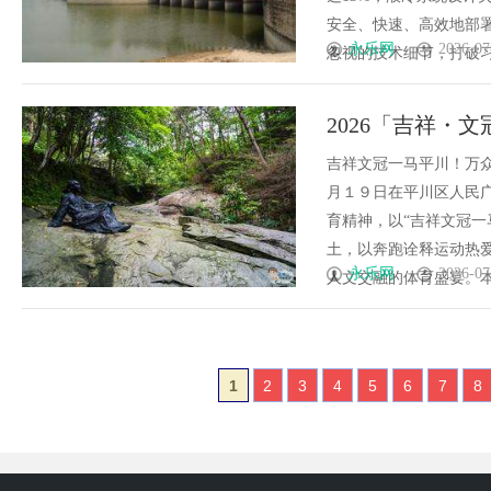
安全、快速、高效地部
永乐网
2026-07
忽视的技术细节，打破习以
2026「吉祥・
吉祥文冠一马平川！万
月１９日在平川区人民
育精神，以“吉祥文冠一
土，以奔跑诠释运动热
永乐网
2026-07
人文交融的体育盛宴。本届
1
2
3
4
5
6
7
8