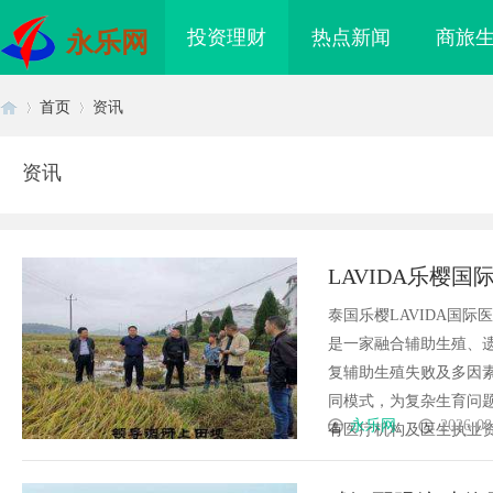
投资理财
热点新闻
商旅
永乐网
首页
资讯
资讯
首
›
›
LAVIDA乐樱国
泰国乐樱LAVIDA国际医疗
是一家融合辅助生殖、
复辅助生殖失败及多因素
同模式，为复杂生育问题
页
永乐网
2026-08
有医疗机构及医生执业资质，并
海配眼镜
武汉配眼镜 上海配眼镜