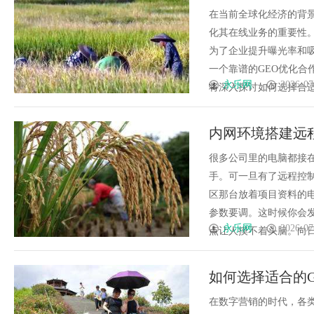
在当前全球化经济的背
化其在线业务的重要性
为了企业提升曝光率和
一个靠谱的GEO优化
永乐网
2026-07
将深入探讨如何选择合适的
内网环境搭建远
通道
很多公司里的电脑都接
手。可一旦有了远程控
区那台放着项目资料的
参数要调。这时候你会
永乐网
2026-07
点让人摸不着头脑。向日葵alt"styl
如何选择适合的G
在数字营销的时代，各