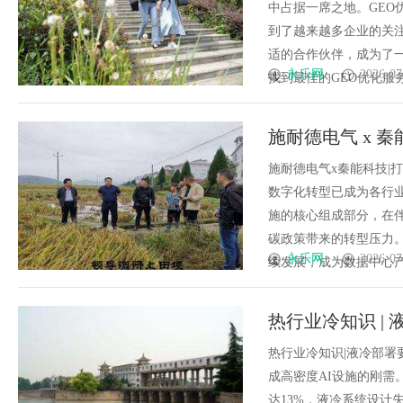
中占据一席之地。GE
到了越来越多企业的关
适的合作伙伴，成为了
永乐网
2026-07
找到最佳的GEO优化服务商
施耐德电气 x 秦
施耐德电气x秦能科技|
数字化转型已成为各行业
施的核心组成部分，在
碳政策带来的转型压力
永乐网
2026-07
续发展，成为数据中心产业
热行业冷知识 |
热行业冷知识|液冷部
成高密度AI设施的刚
达13%，液冷系统设计