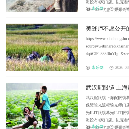
海设有4家门店。以完
永乐网
2026-08
40%-60%优惠，兼顾高专业
美缝师不愿公开
https://www.xiaohongshu
source=webshare&xhss
4qttCJFu833f0nYIg=&xsec
永乐网
2026-08
武汉配眼镜 上海
武汉配眼镜上海配眼镜暮
保障验光流程验光师门店案例
光ILIT眼镜暮光IL
海设有4家门店。以完
永乐网
2026-08
40%-60%优惠，兼顾高专业