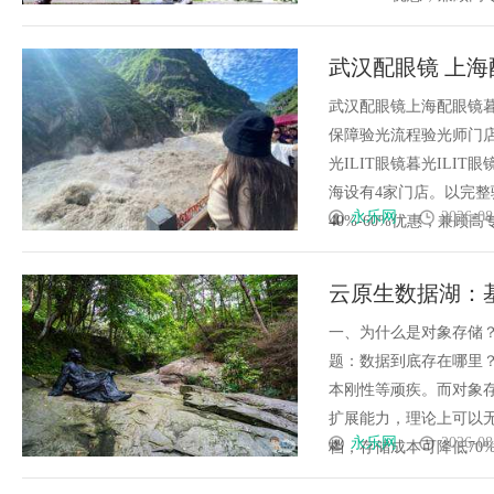
武汉配眼镜 上海
武汉配眼镜上海配眼镜暮
保障验光流程验光师门店案例
光ILIT眼镜暮光IL
海设有4家门店。以完
永乐网
2026-08
40%-60%优惠，兼顾高专业
云原生数据湖：
构的优势与天翼
一、为什么是对象存储
题：数据到底存在哪里？
本刚性等顽疾。而对象
扩展能力，理论上可以
永乐网
2026-08
档，存储成本可降低70%以