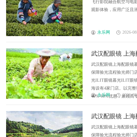
飞行影院融合航空与电
观影体验，应用广泛且潜力
永乐网
2026-08
武汉配眼镜 上海
武汉配眼镜上海配眼镜暮
保障验光流程验光师门店案例
光ILIT眼镜暮光IL
海设有4家门店。以完
永乐网
2026-08
40%-60%优惠，兼顾高专业
武汉配眼镜 上海
武汉配眼镜上海配眼镜暮
保障验光流程验光师门店案例