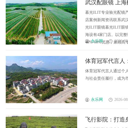
武汉配眼镜 上海
暮光ILIT专业验光配
店案例新闻资讯联系武汉配眼
光ILIT眼镜暮光IL
海设有4家门店。以完
永乐网
2026-08
40%-60%优惠，兼顾高专业
体育冠军代言人
体育冠军代言人通过个
与社会责任履行，成为市场
永乐网
2026-08
飞行影院：打造