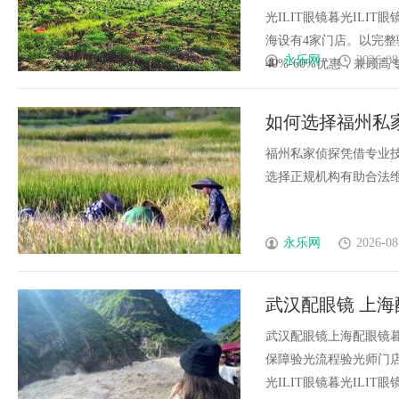
光ILIT眼镜暮光IL
海设有4家门店。以完
永乐网
2026-08
40%-60%优惠，兼顾高专业
如何选择福州私
福州私家侦探凭借专业
选择正规机构有助合法维权
永乐网
2026-08
武汉配眼镜 上海
武汉配眼镜上海配眼镜暮
保障验光流程验光师门店案例
光ILIT眼镜暮光IL