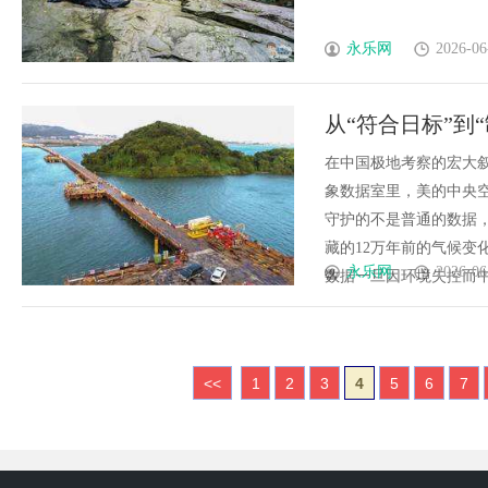
永乐网
2026-06
从“符合日标”到
成为中国压缩机
在中国极地考察的宏大
象数据室里，美的中央空
守护的不是普通的数据，
藏的12万年前的气候变
永乐网
2026-06
数据一旦因环境失控而中断
<<
1
2
3
4
5
6
7