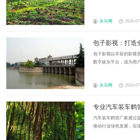
永乐网
2026-07
包子影视：打造
包子影视以丰富的影视
数字娱乐平台，成为用户喜
永乐网
2026-07
专业汽车装车鹤
汽车装车鹤管厂家通过
推动行业绿色发展，实现智