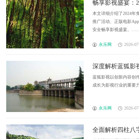
畅享影视盛宴：2
能的革命性材料
本文详细介绍了2024
推广活动、正版电影Ap
安全畅享影视盛宴。......
永乐网
2026-07
深度解析蓝狐影
蓝狐影视以创新内容创
成长为影视行业的重要力量
永乐网
2026-07
全面解析四柱八