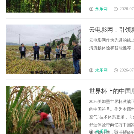
永乐网
2026-07
云电影网：引领
云电影网作为先进的线
清流畅体验和智能推荐，正
永乐网
2026-07
世界杯上的中国
空调Ai家II的双
2026美加墨世界杯激
的中国符号。作为本届世
空气”技术体系登场，
舒适体验带向亿万中国
永乐网
2026-07
来消费旺季，行业价值升级趋