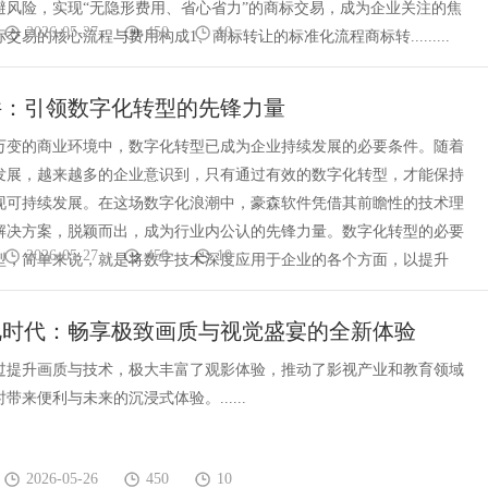
避风险，实现“无隐形费用、省心省力”的商标交易，成为企业关注的焦
2026-05-27
450
10
交易的核心流程与费用构成1、商标转让的标准化流程商标转.........
件：引领数字化转型的先锋力量
万变的商业环境中，数字化转型已成为企业持续发展的必要条件。随着
发展，越来越多的企业意识到，只有通过有效的数字化转型，才能保持
现可持续发展。在这场数字化浪潮中，豪森软件凭借其前瞻性的技术理
解决方案，脱颖而出，成为行业内公认的先锋力量。数字化转型的必要
2026-05-27
450
10
型，简单来说，就是将数字技术深度应用于企业的各个方面，以提升
视时代：畅享极致画质与视觉盛宴的全新体验
过提升画质与技术，极大丰富了观影体验，推动了影视产业和教育领域
带来便利与未来的沉浸式体验。......
2026-05-26
450
10