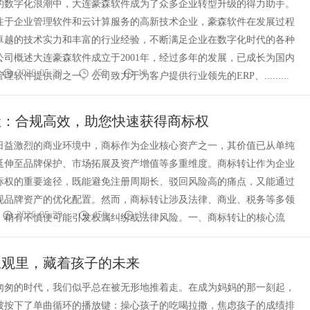
的数字化浪潮中，大连豪森软件成为了众多企业转型升级的得力助手。
注于企业管理软件和云计算服务的高新技术企业，豪森软件在发展过程
卓越的技术实力和丰富的行业经验，不断满足企业在数字化时代的各种
公司概述大连豪森软件成立于2001年，经过多年的发展，已成长为国内
2026-05-29
450
10
理软件提供商之一。公司致力于为客户提供行业领先的ERP、.........
让：合规高效，助您快速获得商标权
日益激烈的商业环境中，商标作为企业核心资产之一，其价值已从单纯
延伸至品牌保护、市场拓展及资产增值等多重维度。商标转让作为企业
标权的重要途径，既能避免注册周期长、驳回风险高的痛点，又能通过
现品牌资产的优化配置。然而，商标转让涉及法律、商业、税务等多领
2026-05-29
450
10
，稍有不慎便可能引发权属纠纷或法律风险。一、商标转让的核心流
三观里，藏着孩子的未来
匆匆的时代，我们似乎总在被无形地推着走。在成为妈妈的那一刻起，
被按下了单曲循环的播放键：操心孩子的吃喝拉撒，焦虑孩子的成绩排