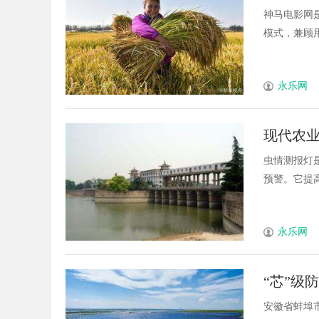
用指南
神马电影网
模式，兼顾用
永乐网
现代农
虫情测报灯
预警。它提高
永乐网
“芯”级
港产业
安徽省蚌埠