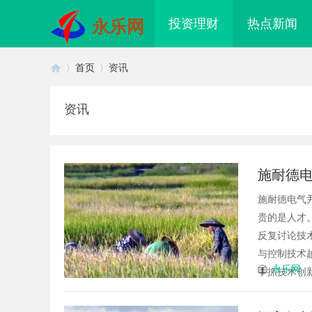
投资理财
热点新闻
永乐网
首页
资讯
资讯
首
›
›
施耐德
施耐德电气
贵的是人才。
反复讨论技
与控制技术
页
永乐网
手抓技术创新
秘福州私家侦探行业的发展与应用
武汉配眼镜 上海配眼