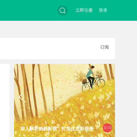
立即注册
登录
搜
订阅
索
3
/10
深入解析蚂蚁影视：打造优质影视资
武汉配