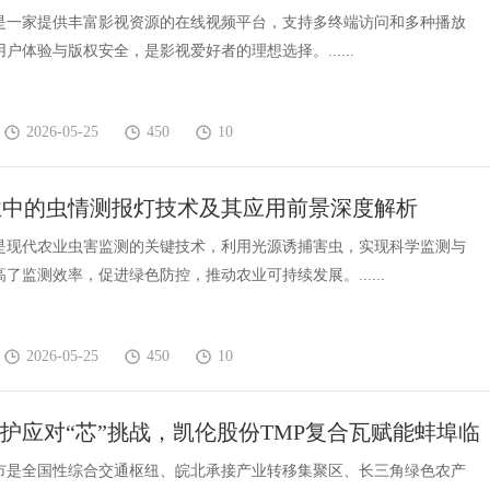
是一家提供丰富影视资源的在线视频平台，支持多终端访问和多种播放
户体验与版权安全，是影视爱好者的理想选择。......
2026-05-25
450
10
业中的虫情测报灯技术及其应用前景深度解析
是现代农业虫害监测的关键技术，利用光源诱捕害虫，实现科学监测与
了监测效率，促进绿色防控，推动农业可持续发展。......
2026-05-25
450
10
防护应对“芯”挑战，凯伦股份TMP复合瓦赋能蚌埠临
园
市是全国性综合交通枢纽、皖北承接产业转移集聚区、长三角绿色农产