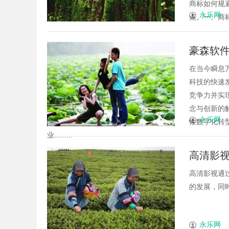
商标如何规
永乐网
点。一、商标
豪森软
在当今瞬息
科技的快速
竞争力并实
念与创新的
永乐网
性数字化转
业.........
高清影
高清影视通
的发展，同时
永乐网