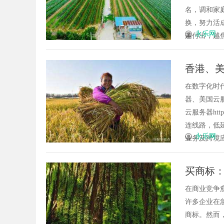
名，调和家
换，努力活
永乐网
越付出，越焦
香港、
在数字化时
器、美国云
云服务器htt
连线路，低
永乐网
业务及跨境应用
买商标
在商业竞争
许多企业在
商标。然而