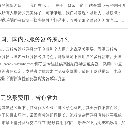
庭的婆媳矛盾……我们在“女儿、妻子、母亲、员工”的多重身份里来回切
成所有人期待的完美样子。可渐渐地，我们却发现：越用力，越疲惫；
2026-05-28
450
10
虑。我们在日复一日的牺牲与迎合中，弄丢了那个曾经闪闪发光.........
美国、国内云服务器各展所长
代，云服务器的选择对于企业和个人用户来说至关重要。香港云服务
服务器和国内云服务器各具特点，能够满足不同用户的多样需求。美国
ps://www.yeziidc.com/椰子云专注提供高性能香港云服务器，采用CN2直
延迟高速稳定，支持高防抗攻击与免备案部署，适用于网站搭建、电商
2026-05-28
450
10
，提供高性价比云服务器解决方案.........
：无隐形费用，省心省力
愈发激烈的当下，商标作为企业品牌的核心标识，其重要性不言而喻。
急于拓展市场时，常因商标注册周期长、流程复杂而选择直接购买现成
，市场上部分商标交易存在“隐形费用”陷阱，导致企业后期成本激增。买