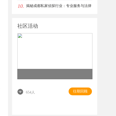
10.
服务
揭秘成都私家侦探行业：专业服务与法律
边界解析
社区活动
往期回顾
654人