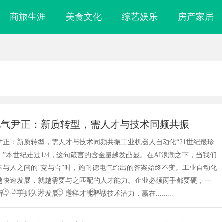
商旅生涯
美食文化
综艺娱乐
房产家居
电气尹正：新质转型，需人才与技术同频共振
尹正：新质转型，需人才与技术同频共振工业机器人自动化“21世纪最珍
”本世纪走过1/4，这句箴言的含金量越发凸显。在AI浪潮之下，当我们
术与人之间的“竞与合”时，施耐德电气给出的答案始终不变。工业自动化
越快速发展，就越需要与之匹配的人才能力。企业必须两手都要硬，一
2026-05-31
450
10
，一手抓人才发展。这样才能释放技术潜力，赢在.........
镜
云电影网：新时代影视资源的智能云