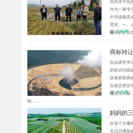
在尚未平息
作为一家专
中凭借着其
需求。一、
永乐网
领先的企业管
商标转
在品牌竞争
的标识功能
快速获取商
合规交易实
永乐网
域交叉问题
程.........
妈妈的
在这个步履
生活仿佛就