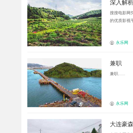
深入解
状
搜搜电影网
的优质影视平
永乐网
兼职
兼职......
永乐网
大连豪