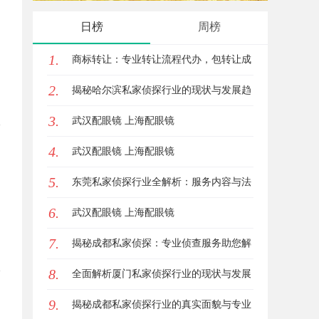
源新平台
日榜
周榜
1.
商标转让：专业转让流程代办，包转让成
2.
功再付款
揭秘哈尔滨私家侦探行业的现状与发展趋
3.
势
武汉配眼镜 上海配眼镜
4.
武汉配眼镜 上海配眼镜
5.
东莞私家侦探行业全解析：服务内容与法
6.
律边界详解
武汉配眼镜 上海配眼镜
7.
揭秘成都私家侦探：专业侦查服务助您解
8.
心中疑惑
全面解析厦门私家侦探行业的现状与发展
9.
趋势
揭秘成都私家侦探行业的真实面貌与专业