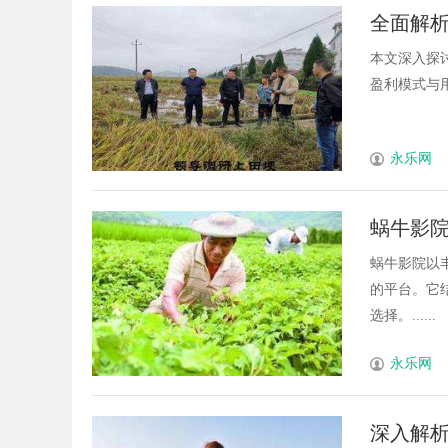
全面解
本文深入探
盈利模式与用
永乐网
蜗牛影
蜗牛影院以
的平台。它
选择。......
永乐网
深入解