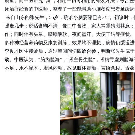
质量。而中医讲究“调”，利用一切可利用的有效方法，综合整
床治疗经验的中医师，整理了一些能帮助小脑萎缩患者延缓病
来自山东的张先生，55岁，确诊小脑萎缩已有3年。初诊时
强走几步；说话含糊不清，像口中含物，家人常需猜测其意；
Bo
作；同时伴有头晕、腰膝酸软、夜间盗汗、大便干结等症状。
多种神经营养药物及康复训练，效果均不理想，病情仍缓慢进
李俊才医生接诊后，通过望闻问切四诊合参，判断张先生属于
动
。中医认为，“脑为髓海”，“肾主骨生髓”，肾精亏虚则髓
不足，水不涵木，虚风内动，故见肢体震颤、言语含糊。舌象
ar