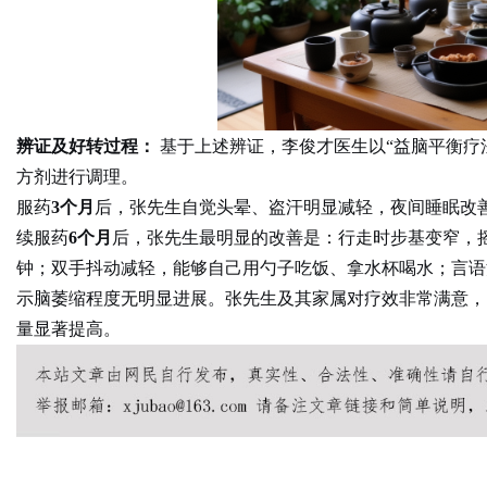
d
辨证及好转过程：
基于上述辨证，李俊才医生以“益脑平衡疗
方剂进行调理。
服药
3个月
后，张先生自觉头晕、盗汗明显减轻，夜间睡眠改
续服药
6个月
后，张先生最明显的改善是：行走时步基变窄，摇
钟；双手抖动减轻，能够自己用勺子吃饭、拿水杯喝水；言语
示脑萎缩程度无明显进展。张先生及其家属对疗效非常满意，
量显著提高。