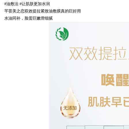
#油敷法 #让肌肤更加水润
芊荟美之恋双效提拉紧致油敷膜真的巨好用
现状
水油同补，脸蛋巨嫩滑细腻
uz
!