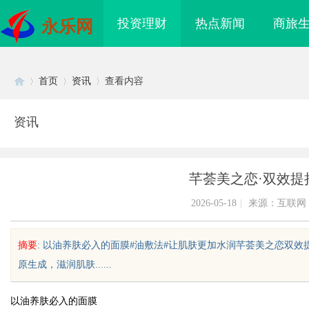
投资理财
热点新闻
商旅
永乐网
首页
资讯
查看内容
资讯
Di
›
›
›
芊荟美之恋·双效提
2026-05-18
|
来源：互联网
摘要
: 以油养肤必入的面膜#油敷法#让肌肤更加水润芊荟美之恋双
原生成，滋润肌肤......
sc
以油养肤必入的面膜
发展与应用前景深度解
揭秘福州私家侦探行业的发展与