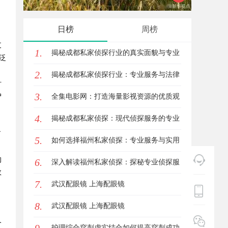
让成功再付款
展趋势
日榜
周榜
支
1.
揭秘成都私家侦探行业的真实面貌与专业
泛
2.
服务
揭秘成都私家侦探行业：专业服务与法律
针
3.
户
边界解析
全集电影网：打造海量影视资源的优质观
4.
影平台
揭秘成都私家侦探：现代侦探服务的专业
了
5.
选择与行业前景
如何选择福州私家侦探：专业服务与实用
的
6.
指南详解
深入解读福州私家侦探：探秘专业侦探服
效
7.
务的魅力与实用价值
武汉配眼镜 上海配眼镜
8.
武汉配眼镜 上海配眼镜
个
护理综合穿刺虚实结合如何提高穿刺成功