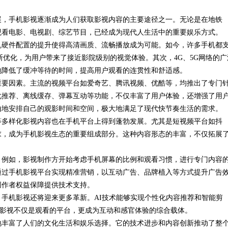
展，手机影视逐渐成为人们获取影视内容的主要途径之一。无论是在地铁
现状
观看电影、电视剧、综艺节目，已经成为现代人生活中的重要娱乐方式。
机硬件配置的提升使得高清画质、流畅播放成为可能。如今，许多手机都
断优化，为用户带来了接近影院级别的视觉体验。其次，4G、5G网络的广
地降低了缓冲等待的时间，提高用户观看的连贯性和舒适感。
重要因素。主流的视频平台如爱奇艺、腾讯视频、优酷等，均推出了专门
化推荐、离线缓存、弹幕互动等功能，不仅丰富了用户体验，还增强了用
由地安排自己的观影时间和空间，极大地满足了现代快节奏生活的需求。
等多样化影视内容也在手机平台上得到蓬勃发展。尤其是短视频平台如抖
求，成为手机影视生态的重要组成部分。这种内容形态的丰富，不仅拓展
。例如，影视制作方开始考虑手机屏幕的比例和观看习惯，进行专门内容
通过手机影视平台实现精准营销，以互动广告、品牌植入等方式提升广告
创作者权益保障提供技术支持。
手机影视还将迎来更多革新。AI技术能够实现个性化内容推荐和智能剪
机影视不仅是观看的平台，更成为互动和感官体验的综合载体。
地丰富了人们的文化生活和娱乐选择。它的技术进步和内容创新推动了整