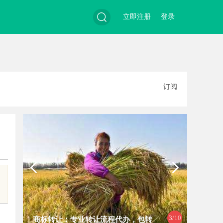
立即注册
登录
搜
订阅
索
3
/10
商标转让：专业转让流程代办，包转
揭秘哈