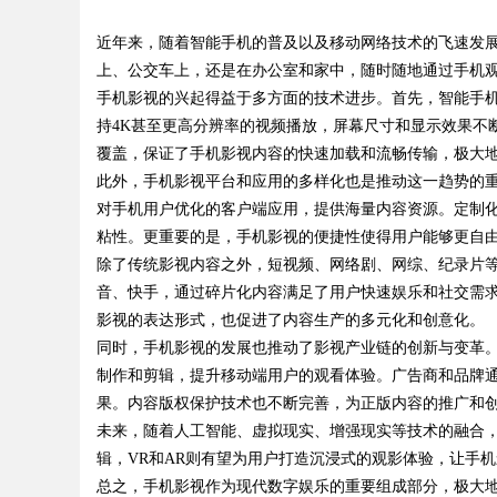
展趋势
近年来，随着智能手机的普及以及移动网络技术的飞速发
析
上、公交车上，还是在办公室和家中，随时随地通过手机
手机影视的兴起得益于多方面的技术进步。首先，智能手
持4K甚至更高分辨率的视频播放，屏幕尺寸和显示效果不
覆盖，保证了手机影视内容的快速加载和流畅传输，极大
uz
此外，手机影视平台和应用的多样化也是推动这一趋势的
对手机用户优化的客户端应用，提供海量内容资源。定制
粘性。更重要的是，手机影视的便捷性使得用户能够更自
除了传统影视内容之外，短视频、网络剧、网综、纪录片
音、快手，通过碎片化内容满足了用户快速娱乐和社交需
影视的表达形式，也促进了内容生产的多元化和创意化。
同时，手机影视的发展也推动了影视产业链的创新与变革
制作和剪辑，提升移动端用户的观看体验。广告商和品牌
!
果。内容版权保护技术也不断完善，为正版内容的推广和
未来，随着人工智能、虚拟现实、增强现实等技术的融合，
辑，VR和AR则有望为用户打造沉浸式的观影体验，让手
总之，手机影视作为现代数字娱乐的重要组成部分，极大