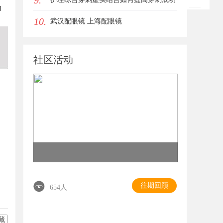
9.
为
10.
率？立方幻境给出答案
武汉配眼镜 上海配眼镜
社区活动
往期回顾
654人
藏