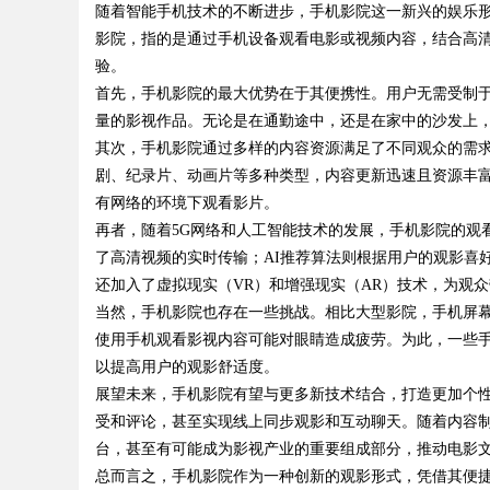
随着智能手机技术的不断进步，手机影院这一新兴的娱乐
影院，指的是通过手机设备观看电影或视频内容，结合高
平台解析
源新平台
验。
首先，手机影院的最大优势在于其便携性。用户无需受制
量的影视作品。无论是在通勤途中，还是在家中的沙发上
其次，手机影院通过多样的内容资源满足了不同观众的需
uz
剧、纪录片、动画片等多种类型，内容更新迅速且资源丰
有网络的环境下观看影片。
再者，随着5G网络和人工智能技术的发展，手机影院的观
了高清视频的实时传输；AI推荐算法则根据用户的观影喜
还加入了虚拟现实（VR）和增强现实（AR）技术，为观
当然，手机影院也存在一些挑战。相比大型影院，手机屏
使用手机观看影视内容可能对眼睛造成疲劳。为此，一些
以提高用户的观影舒适度。
!
展望未来，手机影院有望与更多新技术结合，打造更加个
受和评论，甚至实现线上同步观影和互动聊天。随着内容
台，甚至有可能成为影视产业的重要组成部分，推动电影
总而言之，手机影院作为一种创新的观影形式，凭借其便