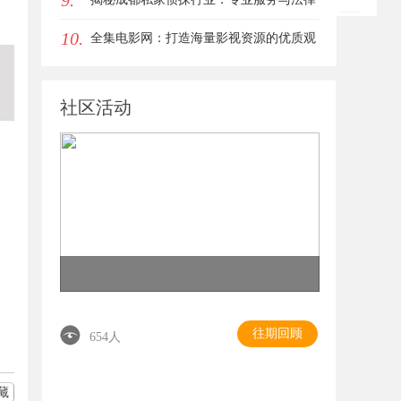
9.
10.
边界解析
全集电影网：打造海量影视资源的优质观
影平台
社区活动
往期回顾
654人
藏