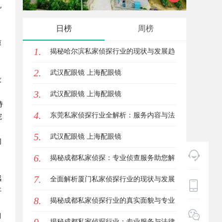
机
日榜
周榜
质
1.
揭秘哈尔滨私家侦探行业的现状与发展趋
2.
势
武汉配眼镜 上海配眼镜
没
3.
武汉配眼镜 上海配眼镜
持
4.
东莞私家侦探行业全解析：服务内容与法
院
5.
律边界详解
武汉配眼镜 上海配眼镜
间
，
6.
揭秘成都私家侦探：专业侦查服务助您解
7.
感
心中疑惑
全面解析厦门私家侦探行业的现状与发展
平
8.
趋势
揭秘成都私家侦探行业的真实面貌与专业
习
服务
揭秘成都私家侦探行业：专业服务与法律