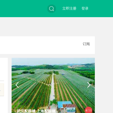
立即注册
登录
搜
订阅
索
.
4
/10
武汉配眼镜 上海配眼镜
武汉配