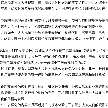
形式逐渐走入了大众视野，成为现代人休闲娱乐的重要选择之一。所谓手
清屏幕、优质音效及多样化的应用平台，为用户打造类似于影院的观影体
于电影院的地理位置和时间安排，只需携带手机，便可以随时随地享受高
，甚至是在户外公园，手机影院都能为人们带来便捷而舒适的观影体验。
求。现如今，各大视频平台纷纷推出专属的手机端应用，涵盖电影、电视
富。此外，部分手机影院应用还支持离线下载功能，极大地方便了用户在
看体验得到了显著提升。高速网络不仅保证了高清视频的流畅播放，还支
好智能推送相关影片，提升了内容的个性化服务。与此同时，部分手机影
众带来了沉浸式的观影感受，进一步缩小了与传统影院的差距。
幕尺寸有限，观看大型动作大片时的视听效果难免受到影响；此外，长时
手机厂商开始研发更为适合观影的屏幕技术，如高刷新率屏幕和护眼模式
性化和互动性的观影环境。比如，引入社交元素，让观众能实时分享观影
制作质量的提升和版权保护机制的完善，手机影院将不仅仅是个人娱乐的
文化的传播与发展。
捷性、多样化的内容以及不断提升的技术体验，正在逐步改变人们的观影