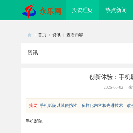
投资理财
热点新闻
永乐网
首页
资讯
查看内容
资讯
Di
›
›
›
创新体验：手机
2026-06-02
|
来
摘要
: 手机影院以其便携性、多样化内容和先进技术，改变
sc
手机影院
电影网：新时代影视资源的智能云
深入解析蚂蚁影视：