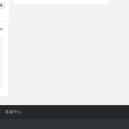
藏
参与
/
客服中心