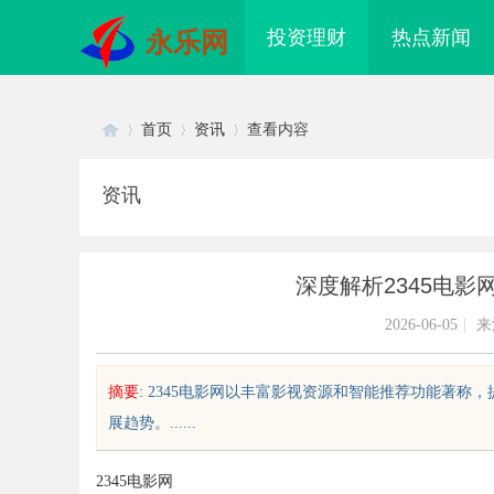
投资理财
热点新闻
永乐网
首页
资讯
查看内容
资讯
Di
›
›
›
深度解析2345电
2026-06-05
|
来
摘要
: 2345电影网以丰富影视资源和智能推荐功能著
展趋势。......
sc
2345电影网
配眼镜 上海配眼镜
770FE20耐磨改性