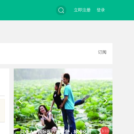
立即注册
登录
搜
订阅
索
3
/10
贝净 AC 国际医疗实验室，标准化研
厦门展