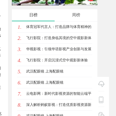
、
发体系全解析
牌打造
日榜
周榜
计
1.
体育冠军代言人：打造品牌与体育精神的
都
5
2.
完美融合
飞行影院：打造身临其境的空中观影新体
3.
点
验
华视影视：引领华语影视产业创新与发展
体
4.
的标杆企业
飞行影院：开启沉浸式空中观影新体验
网
5.
武汉配眼镜 上海配眼镜
能
6.
武汉配眼镜 上海配眼镜
逐
7.
云电影网：新时代影视资源的智能云端平
。
8.
台解析
深入解析蚂蚁影视：打造优质影视资源新
化
平台
武汉配眼镜 上海配眼镜