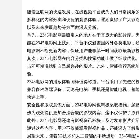
随着互联网的快速发展，在线视频平台成为人们日常娱乐的
能的革命性材料
多样化的内容分类和便捷的观影体验，逐渐赢得了广大影迷
以及未来发展趋势等方面做深入分析。
首先，2345电影网最吸引人的地方在于其庞大的影片库
能在2345电影网上找到。平台不仅涵盖国内外各类电影，
uz
电影网不断更新内容，保证用户能够第一时间获取最新影
其次，2345电影网在内容分类和搜索功能上做了细致优
击即可精准找到自己感兴趣的影片。此外，智能推荐系统
验。
2345电影网的播放体验同样值得称道。平台采用了先进的
兼容多种终端设备，无论是电脑、手机还是智能电视，都
快速上手。
安全性和版权意识方面，2345电影网也积极采取措施。虽
!
步为观众提供更加合法合规的影视内容。这不仅保护了原
此外，2345电影网还建有影视资讯板块，及时发布影片
通过这些内容，用户不仅能观看影视作品，还能深入了解
展望未来，随着5G技术和人工智能的不断进步，2345电