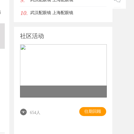
9.
10.
追
武汉配眼镜 上海配眼镜
社区活动
往期回顾
654人