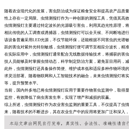
随着农业现代化的发展，害虫防治成为保证粮食安全和提高农产品质
性上存在一定局限。虫情测报灯作为一种创新的测报工具，凭借其高
虫情测报灯主要通过特定波长的光源吸引害虫，利用其趋光性原理，
相比传统的人工调查或诱捕器，虫情测报灯可以全天候、不间断地进
该设备普遍采用LED光源，不仅节能环保，还能根据不同害虫的光谱
uz
跃的害虫对紫外光特别敏感，虫情测报灯便可调节至相应分波长，精
在实际应用中，虫情测报灯通常配合无线数据传输技术，将捕获的害
技人员能够及时掌握虫情动态，科学制定防治方案，避免盲目用药，
此外，虫情测报灯还具备操作简便、维护成本低和适应多种作物环境
求灵活部署。随着物联网和人工智能技术的融合，未来虫情测报灯将
等，提升预警水平。
当前，国内外多地已将虫情测报灯应用于重要作物害虫监测中，取得
监控，有效降低了病虫害发生率，实现了增产和减损的双赢。
!
综上所述，虫情测报灯作为农业害虫监测的重要工具，不仅提高了虫
来，随着技术的不断进步，其在农业生产中的应用将更加广泛和深入