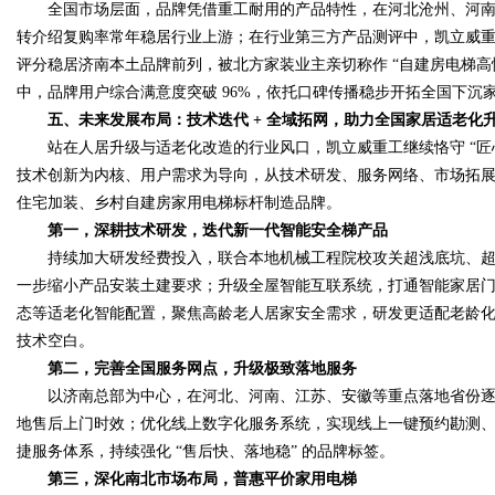
全国市场层面，品牌凭借重工耐用的产品特性，在河北沧州、河南
转介绍复购率常年稳居行业上游；在行业第三方产品测评中，凯立威
评分稳居济南本土品牌前列，被北方家装业主亲切称作 “自建房电梯高性价比
中，品牌用户综合满意度突破 96%，依托口碑传播稳步开拓全国下沉
五、未来发展布局：技术迭代 + 全域拓网，助力全国家居适老化
站在人居升级与适老化改造的行业风口，凯立威重工继续恪守 “匠心
技术创新为内核、用户需求为导向，从技术研发、服务网络、市场拓
住宅加装、乡村自建房家用电梯标杆制造品牌。
第一，深耕技术研发，迭代新一代智能安全梯产品
持续加大研发经费投入，联合本地机械工程院校攻关超浅底坑、超
一步缩小产品安装土建要求；升级全屋智能互联系统，打通智能家居
态等适老化智能配置，聚焦高龄老人居家安全需求，研发更适配老龄
技术空白。
第二，完善全国服务网点，升级极致落地服务
以济南总部为中心，在河北、河南、江苏、安徽等重点落地省份逐
地售后上门时效；优化线上数字化服务系统，实现线上一键预约勘测、
捷服务体系，持续强化 “售后快、落地稳” 的品牌标签。
第三，深化南北市场布局，普惠平价家用电梯