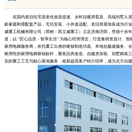
在国内老旧住宅适老化改造提速、乡村自建房普及、高端别墅人居
龄家庭刚需配套产品，无坑安装、小井道适配、老旧房屋加装成为行
Bo
威重工机械有限公司（简称：凯立威重工）立足济南济阳，凭借十余年液
道，以 “匠心品质・智享生活” 为核心经营理念，打造集研发设计、
家用电梯服务商，依托重工出身的硬核制造功底、本地化极速服务、
耐用性的家用电梯新锐标杆，聚焦旧房改造、自建房加装、别墅精装
实的重工工艺与贴心落地服务，收获超高客户转介绍率，成为北方自
ar