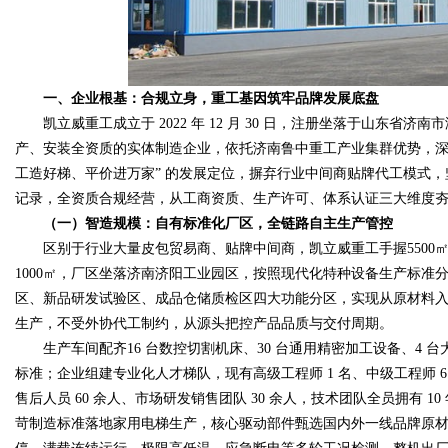
d
一、企业根基：合规立身，重工基因筑牢品牌发展底盘
凯立威重工成立于 2022 年 12 月 30 日，注册坐落于山东省济
产、安装全资质的实体制造企业，依托济南鲁中重工产业集群优势，深
工造好梯、平价进万家” 的发展定位，摒弃行业中间商贴牌代工模式
记录，全资质合规经营，从工商资质、生产许可、体系认证三大维度
（一）智造规模：自有标准化厂区，全链路自主生产管控
区别于行业大量皮包贸易商、贴牌中间商，凯立威重工手握5500㎡自
1000㎡，厂区坐落济南济阳工业园区，按照现代化特种设备生产标准
区、新品研发试验区、成品仓储质检区四大功能分区，实现从原材料
生产，不受外协代工制约，从源头把控产品品质与交付周期。
生产车间配齐16 台数控切割机床、30 台通用精密加工设备、4 
标准；企业组建专业化人才梯队，现有高级工程师 1 名、中级工程师 6 
售后人员 60 余人、市场研发销售团队 30 余人，技术团队全员拥有
苛制造标准落地家用电梯生产，核心驱动部件甄选国内外一线品牌原