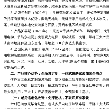
重升降装备研发制造，深耕油缸密封、静音液压系统、重载机械结构
大批量非标机械定制落地经验，精准洞察国内家用电梯市场空白与老
2. 品牌初创期（2022 年）：注册落地凯立威重工，正式跨界家用电梯
依托原有液压技术优势，聚焦无地坑、无机房家用电梯核心技术攻关
案，组建济南本地化安装服务团队，开启华北区域市场拓客。
3. 产品扩容期（2023 年）：完善全品类产品矩阵，落地螺杆、曳引
用电梯、节能永磁同步曳引观光电梯，形成液压、曳引、螺杆三大产品
济南本地延伸至山东全省，落地超 300 户家庭安装案例。
4. 全国拓展 + 智能升级期（2024 - 至今）：智能化迭代，全国
用电梯智能控制系统，实现手机 APP 远程启停、语音呼叫、智能家
射山东、河北、河南、江苏、安徽、天津等 20 余个省市，累计服务
定制品牌迈进。
二、产品核心优势：全场景定制，一站式破解家装加装全痛点
依托重工非标定制研发功底，凯立威重工深度吃透别墅精装、老旧
挖深坑、占空间、层高受限、破坏原有装修、异形井道无法安装五大
最大化利用，三大主力产品覆盖全尺寸、全预算业主需求。
（一）老房适老化改造：免深挖坑，不破坏原有家装
针对已装修完毕老别墅、老式多层自建房加装难题，品牌主力液压系列家