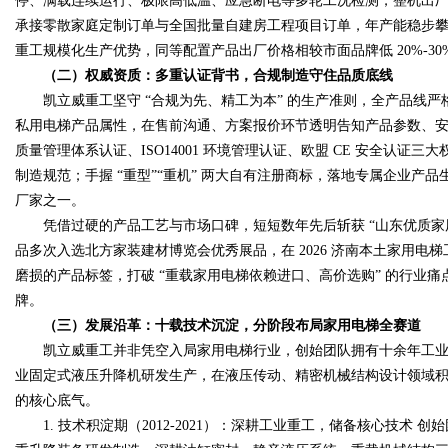
停、满载连续运行、极限高低温、应急断电等多轮工况检测，整机出厂合
承接零散家庭定制订单与全国批量自建房工程项目订单，年产能稳步
重工规模化生产优势，同等配置产品出厂价格相较市面品牌低 20%-3
（二）权威资质：多重认证背书，合规制造守住品质底线
凯立威重工坚守 “合规为先、精工为本” 的生产准则，全产品线严
私用电梯产品属性，在售前沟通、方案报价环节透明告知产品参数、安装
质量管理体系认证、ISO14001 环境管理认证、欧盟 CE 安全认
制造规范；手握 “重型”“重机” 两大自有注册商标，落地专属企业
厂家之一。
凭借过硬的产品工艺与市场口碑，短短数年先后斩获 “山东优质家用
品多次入选北方家装建材博览会优秀展品，在 2026 济南本土家用
磨损的产品标签，打破 “重载家用电梯依赖进口、高价选购” 的行业
牌。
（三）发展沿革：十载技术沉淀，分阶段布局家用电梯全赛道
凯立威重工并非凭空入局家用电梯行业，创始团队拥有十余年工业
业固定式液压升降机研发生产，在液压传动、精密机械结构设计领域
的核心底气。
1. 技术积淀期（2012-2021）：深耕工业重工，储备核心技术