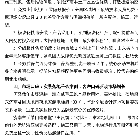
施工乱象、售后推诿问题，依托济南本土厂区区位优势，打造极速响
1. 免费上门勘测 + 零隐形报价：全国区域均可预约技术人员免
据现场实况出具 2-3 套差异化方案与明细报价单，所有配件、施工
型。
2. 模块化快速安装：产品采用工厂预制模块化生产，配件提前车间预
天内交付投入使用，大幅缩短施工周期，减少家装粉尘、噪音对业主
3. 分级极速售后响应：济南市域 2 小时上门排查故障，山东省内 4
全年无休客服值守，紧急困人故障优先调度就近技师上门救援，杜绝
4. 长效质保与终身维保：品牌整机统一质保 2 年，核心驱动主机
餐价格透明公示，提前告知易损配件更换周期与收费标准，按需选购
期使用顾虑。
四、市场口碑：实景落地千余案例，客户口碑驱动市场增长
历经数年市场深耕，凯立威重工以产品耐用性、高性价比、落地服
东济南及周边地市落地家装电梯超 400 户，华北全域累计落地项目突破
装多场景，业主真实反馈成为品牌最核心的宣传名片。
济南章丘某自建别墅业主反馈：“对比三四家本地电梯工厂，最终选
他们的无坑液压梯完美适配，施工只用了 5 天，电梯运行几乎听不到噪
免费巡检一次，性价比远超进口品牌。”