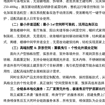
地面即可落地安装，无需砸地面、拆墙体、改造房屋土建结构，完美保留
250-400kg，液压驱动搭配自研静音减震结构，整机运行噪音控制在
化加装首选机型；液压系统配备应急手动泄压阀，突发断电可一键手
护，适配高龄老人日常安全使用。
（二）极小井道适配：最小 1㎡空间即可装机，活用边角区位
聚焦楼梯中间、客厅角落、阳台夹缝等狭小闲置空间，螺杆式家用电梯
制装机，无需机房、无需底坑，依靠螺杆旋转驱动轿厢升降，结构紧
式、阁楼、楼梯中间窄井道业主，无需改动建筑结构，轻松实现居家
（三）高端别墅 & 异形空间：重载曳引 + 个性化外观全定制
面向大户型独栋别墅、弧形井道、室外靠墙外挂、不规则异形土建
轿厢、高载重定制，支持全钢化玻璃观光井道、实木内饰、不锈钢轿
井道外形均可根据土建异形尺寸非标调整；曳引机型搭载节能永磁主机，
用性，适配高端别墅全屋精装设计需求。
同时全系列产品支持按需定制配色、轿厢内饰、操控面板款式，从
风格业主的个性化需求，真正做到 “空间受限有方案、预算高低有选择
三、全链条本地化服务：工厂直营无外包，极速售后守护居家出
凯立威重工承袭 “服务前置、终身守护” 的服务准则，搭建免费上
终身维保售后五大闭环全链路服务体系，所有安装、维保团队为企业