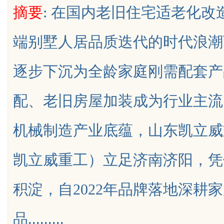
摘要
: 在国内老旧住宅适老化
让成功再付款
端别墅人居品质迭代的时代浪潮
逐步下沉为全龄家庭刚需配套产
uz
配、老旧房屋加装成为行业主流
机械制造产业底蕴，山东凯立威
凯立威重工）立足济南济阳，凭
!
积淀，自2022年品牌落地深耕
品.........