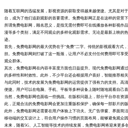
略
随着互联网的迅猛发展，影视资源的获取变得越来越便捷。尤其是对
台，成为了他们追剧观影的首要需求。免费电影网正是在这样的背景
所谓免费电影网，顾名思义，是指无需付费即可在线播放各种影视作
漫等多个类别，满足不同观众的多样化观影需求。无论是最新上映的
迹。
uz
首先，免费电影网的最大优势在于“免费”二字。传统的影视观看方式
担。免费电影网则打破了这一瓶颈，让用户不必支付任何费用即可享
观众群体。
其次，免费电影网在内容丰富度方面也日益提升。现代免费电影网通
的多样性和时效性。此外，不少平台还会根据用户喜好，智能推荐相
与此同时，技术的发展为免费电影网的运营提供了强有力的支持。高
便捷。用户可以在电脑、手机、平板等多种设备上随时随地观看自己
当然，免费电影网也面临一些挑战。在版权问题上，部分平台存在资
!
此，正规合法的免费电影网会更加注重版权保护，确保每一部影片的
此外，免费电影网还需要在用户体验上下功夫。无广告弹窗、界面简
移动端的交互设计上，符合用户操作习惯的页面布局，能够避免观众
未来，随着5G、人工智能等技术的持续发展，免费电影网将迎来更多