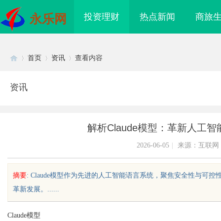
投资理财
热点新闻
商旅
永乐网
首页
资讯
查看内容
资讯
Di
›
›
›
解析Claude模型：革新人工
2026-06-05
|
来源：互联网
摘要
: Claude模型作为先进的人工智能语言系统，聚焦安全性与可
革新发展。......
sc
Claude模型
海配眼镜
770FE20耐磨改性颗粒：提升耐