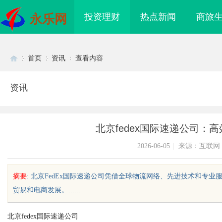
投资理财
热点新闻
商旅
永乐网
首页
资讯
查看内容
资讯
Di
›
›
›
北京fedex国际速递公司：
2026-06-05
|
来源：互联网
摘要
: 北京FedEx国际速递公司凭借全球物流网络、先进技术和专
贸易和电商发展。......
sc
北京fedex国际速递公司
eju28好不好：真实体
揭秘！专业充电桩项目软件开发