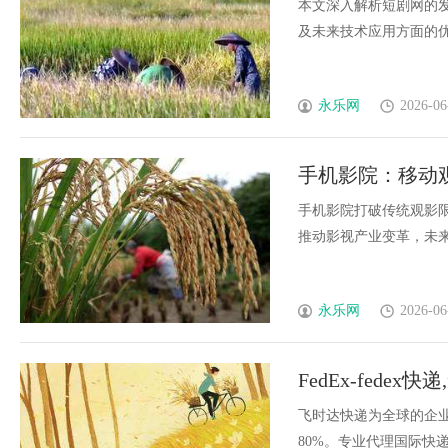
本文深入解析短剧网的
及未来技术应用方面的优势
永乐网
2026-06
手机影院：移动
手机影院打破传统观影
推动影视产业变革，未来有
永乐网
2026-06
FedEx-fedex
递中国出口价格
飞时达快递为全球的企
80%。专业代理国际快递