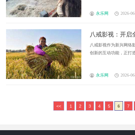
永乐网
2026-06
八戒影视：开启
八戒影视作为新兴网络
创新的互动功能，正打造出
永乐网
2026-06
<<
1
2
3
4
5
6
7