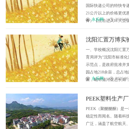
国际快递公司的特快专递
21公斤以上的价格更优惠
永乐网
2026-06
件）【点击进入IE大货促销价格
沈阳汇置万博实
一、学校概况沈阳汇置万
育局评为“沈阳市标准化
示范点，是政府批准并
园占地218余亩，总占地
永乐网
2026-06
区，毗邻蒲河生态长廊，沈北
PEEK塑料生产
PEEK（聚醚醚酮）是
稳定性而闻名。随着科技
广泛，涵盖了航空航天、