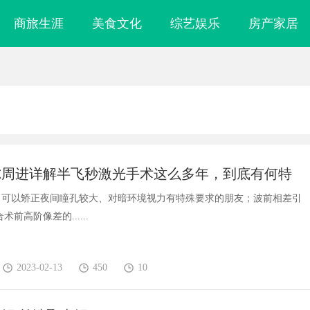
商旅生涯
美食文化
综艺娱乐
房产家居
尔周进详解半飞秒激光手术这么多年，到底有何特
，可以矫正夜间瞳孔较大、对暗环境视力有特殊要求的朋友；波前相差引
前高阶像差的......
2023-02-13
450
10
疗中心
贝净 AC 国际医疗实验室，标准化研