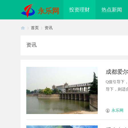
投资理财
热点新闻
永乐网
首页
资讯
资讯
首
›
›
成都爱
别
Q值引导下
导下，则适合术
页
永乐网
育冠军代言人：打造品牌与体育精
LAVIDA乐樱国际医