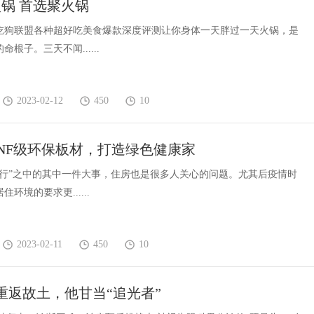
锅 首选聚火锅
发体系全解析
吃狗联盟各种超好吃美食爆款深度评测让你身体一天胖过一天火锅，是
根子。三天不闻......
2023-02-12
450
10
NF级环保板材，打造绿色健康家
住行”之中的其中一件大事，住房也是很多人关心的问题。尤其后疫情时
环境的要求更......
2023-02-11
450
10
重返故土，他甘当“追光者”