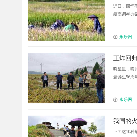
俊晔抢
近日，因怀
籍高调举办记者
永乐网
王炸回
盼星星，盼
曼诞生56周年
永乐网
我国的
下面这10