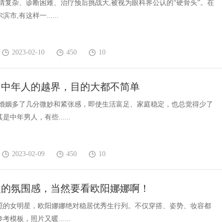
病情复杂、诊断困难、治疗预后挑战大,被视为眼科界公认的“硬骨头”。在
市,有这样一......
2023-02-10
450
10
，中年人的越界，目的大都不简单
人的婚姻多了几分微妙和紧张感，即使生活富足、家庭稳定，也总觉得少了
中年男人，有些......
2023-02-09
450
10
暖的氛围感，当然要看欧阳娜娜啊！
照的女明星，欧阳娜娜绝对稳居优秀生行列。不仅穿搭、姿势、妆容都
模板，照片又暖......