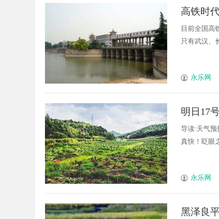
高铁时
目前全国高
只有武汉、长沙
永乐网
明日17
衣服穿
导读:天气
真快！眨眼之间
永乐网
黑泽良