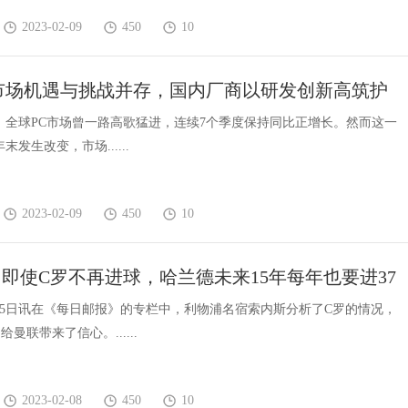
2023-02-09
450
10
市场机遇与挑战并存，国内厂商以研发创新高筑护
，全球PC市场曾一路高歌猛进，连续7个季度保持同比正增长。然而这一
年末发生改变，市场......
2023-02-09
450
10
即使C罗不再进球，哈兰德未来15年每年也要进37
上
月15日讯在《每日邮报》的专栏中，利物浦名宿索内斯分析了C罗的情况，
曼联带来了信心。......
2023-02-08
450
10