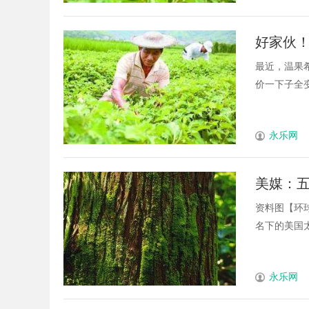
好家伙
是现实
最近，温果
价一下子全变成
永乐网
美媒：五
进行沟
资料图【环
名下的美国太空
永乐网