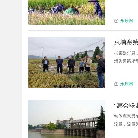
永乐网
柬埔寨
据柬媒消息
海边道路堵车。
永乐网
“惠会联
实体商家最
流量，流量为王