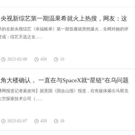
！央视新综艺第一期温果希就火上热搜，网友：这
版游戏天选女主吗？
希的全新央视综艺《幸福账单》第一期首播就突然爆火，全网对她的评
：综艺天选之女......
2023-02-08
450
10
角大楼确认， 一直在与SpaceX就“星链”在乌问题
通
球网报道记者索炎琦】据美国《国会山报》报道，在有媒体爆出马斯克
探索技术公司（......
2023-02-07
450
10