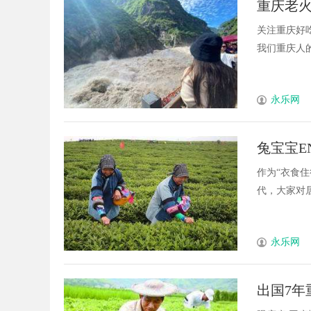
重庆老火
的完美融合
关注重庆好
我们重庆人的命
永乐网
兔宝宝E
作为“衣食
代，大家对居住
永乐网
出国7年