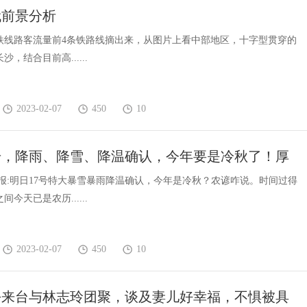
代前景分析
铁线路客流量前4条铁路线摘出来，从图片上看中部地区，十字型贯穿的
，结合目前高......
2023-02-07
450
10
号，降雨、降雪、降温确认，今年要是冷秋了！厚
起来
预报:明日17号特大暴雪暴雨降温确认，今年是冷秋？农谚咋说。时间过得
今天已是农历......
2023-02-07
450
10
平来台与林志玲团聚，谈及妻儿好幸福，不惧被具