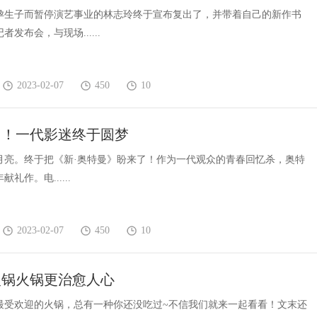
风头
孕生子而暂停演艺事业的林志玲终于宣布复出了，并带着自己的新作书
发布会，与现场......
2023-02-07
450
10
归！一代影迷终于圆梦
月亮。终于把《新·奥特曼》盼来了！作为一代观众的青春回忆杀，奥特
献礼作。电......
2023-02-07
450
10
火锅火锅更治愈人心
种最受欢迎的火锅，总有一种你还没吃过~不信我们就来一起看看！文末还