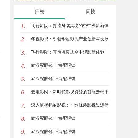
牌打造与市场开拓
发展新
日榜
周榜
1.
飞行影院：打造身临其境的空中观影新体
2.
验
华视影视：引领华语影视产业创新与发展
3.
的标杆企业
飞行影院：开启沉浸式空中观影新体验
4.
武汉配眼镜 上海配眼镜
5.
武汉配眼镜 上海配眼镜
6.
云电影网：新时代影视资源的智能云端平
7.
台解析
深入解析蚂蚁影视：打造优质影视资源新
8.
平台
武汉配眼镜 上海配眼镜
9.
武汉配眼镜 上海配眼镜