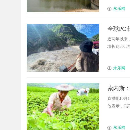
永乐网
全球PC
城河
近两年以来
增长到2022
永乐网
索内斯：
球才赶
直播吧10
他表示，C罗给
永乐网