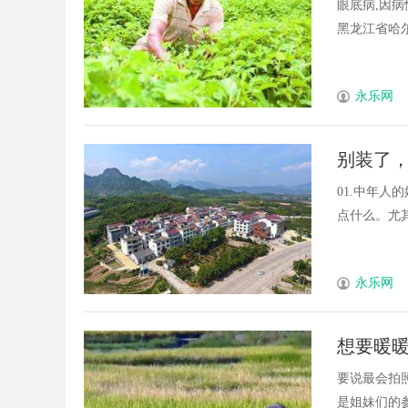
眼底病,因
黑龙江省哈尔滨
永乐网
别装了
01.中年
点什么。尤其是
永乐网
想要暖
要说最会拍
是姐妹们的参考