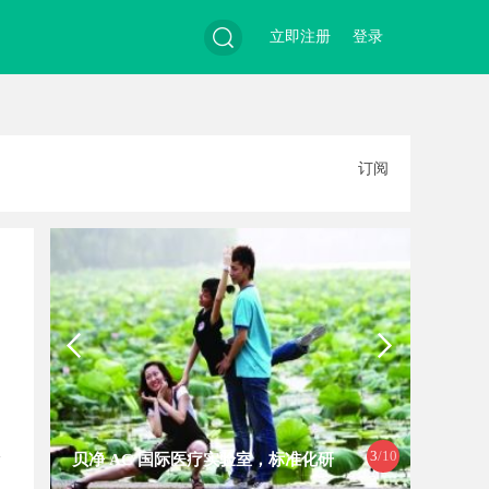
立即注册
登录
搜
订阅
索
3
/10
贝净 AC 国际医疗实验室，标准化研
厦门展