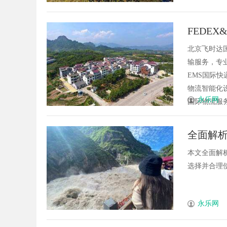
FEDE
寄件，
北京飞时达
输服务，专业
EMS国际快
物流智能化
永乐网
国际物流服务
全面解
本文全面解
选择并合理使
永乐网