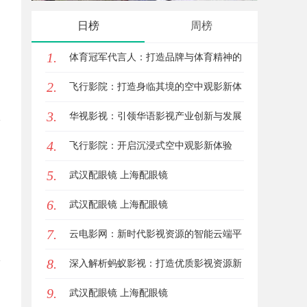
发体系全解析
牌打造
日榜
周榜
1.
体育冠军代言人：打造品牌与体育精神的
2.
完美融合
飞行影院：打造身临其境的空中观影新体
3.
验
华视影视：引领华语影视产业创新与发展
4.
的标杆企业
飞行影院：开启沉浸式空中观影新体验
5.
武汉配眼镜 上海配眼镜
6.
武汉配眼镜 上海配眼镜
7.
云电影网：新时代影视资源的智能云端平
8.
台解析
深入解析蚂蚁影视：打造优质影视资源新
9.
平台
武汉配眼镜 上海配眼镜