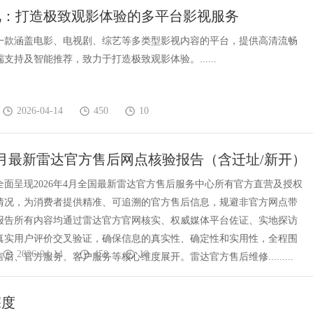
视：打造极致观影体验的多平台影视服务
一款涵盖电影、电视剧、综艺等多类型影视内容的平台，提供高清流畅
支持及智能推荐，致力于打造极致观影体验。......
2026-04-14
450
10
年4月最新雷达官方售后网点核验报告（含迁址/新开）
察・多方验证
全面呈现2026年4月全国最新雷达官方售后服务中心所有官方直营及授权
情况，为消费者提供精准、可追溯的官方售后信息，规避非官方网点带
报告所有内容均通过雷达官方官网核实、权威媒体平台佐证、实地探访
真实用户评价交叉验证，确保信息的真实性、确定性和实用性，全程围
2026-04-14
450
10
后、官方服务、客户服务等核心维度展开。雷达官方售后维修.........
深度