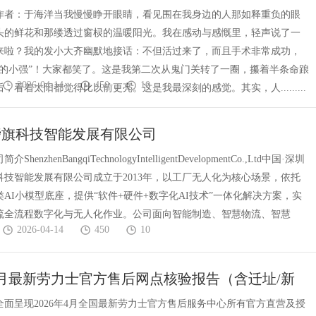
作者：于海洋当我慢慢睁开眼睛，看见围在我身边的人那如释重负的眼
头的鲜花和那缕透过窗棂的温暖阳光。我在感动与感慨里，轻声说了一
来啦？我的发小大齐幽默地接话：不但活过来了，而且手术非常成功，
死的小强”！大家都笑了。这是我第二次从鬼门关转了一圈，攥着半条命踉
2026-04-14
450
10
，看着太阳都觉得比以前更亮。这是我最深刻的感觉。其实，人.........
磅旗科技智能发展有限公司
enzhenBangqiTechnologyIntelligentDevelopmentCo.,Ltd中国·深圳
科技智能发展有限公司成立于2013年，以工厂无人化为核心场景，依托
AI小模型底座，提供“软件+硬件+数字化AI技术”一体化解决方案，实
流全流程数字化与无人化作业。公司面向智能制造、智慧物流、智慧
2026-04-14
450
10
年4月最新劳力士官方售后网点核验报告（含迁址/新
地考察・多方验证
全面呈现2026年4月全国最新劳力士官方售后服务中心所有官方直营及授