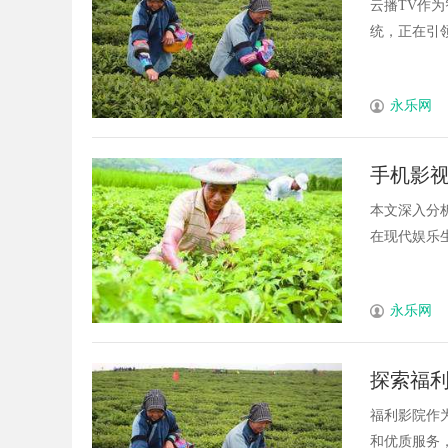
云播TV作
统，正在引领
永乐网
手机影
本文深入分
在现代娱乐生
永乐网
探索福
福利影院作
和优质服务，