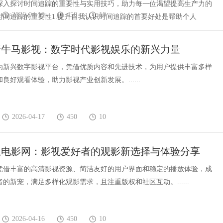
深入探讨时间追踪的重要性与实用技巧，助力每一位渴望提高生产力的
2026-04-19
450
10
时间追踪的重要性1.提升自我认识时间追踪的首要好处是帮助个人
析牛马影视：数字时代影视娱乐的新兴力量
为新兴数字影视平台，凭借优质内容和先进技术，为用户提供丰富多样
良好观看体验，助力影视产业创新发展。......
2026-04-17
450
10
瓜电影网：影视爱好者的观影新选择与体验分享
凭借丰富的高清影视资源、简洁友好的用户界面和稳定的播放体验，成
的新宠，满足多样化观影需求，且注重版权和社区互动。......
2026-04-16
450
10