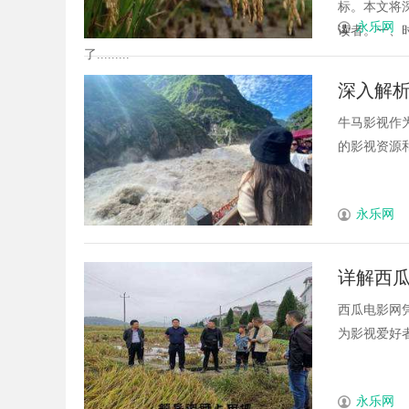
标。本文将
永乐网
读者。一、
了.........
深入解
牛马影视作
的影视资源和
永乐网
详解西
西瓜电影网
为影视爱好者
永乐网