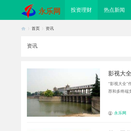
投资理财
热点新闻
永乐网
首页
资讯
资讯
首
›
›
影视大
“影视大全
荐和多终端支
页
永乐网
配眼镜 上海配眼镜
770FE20耐磨改性