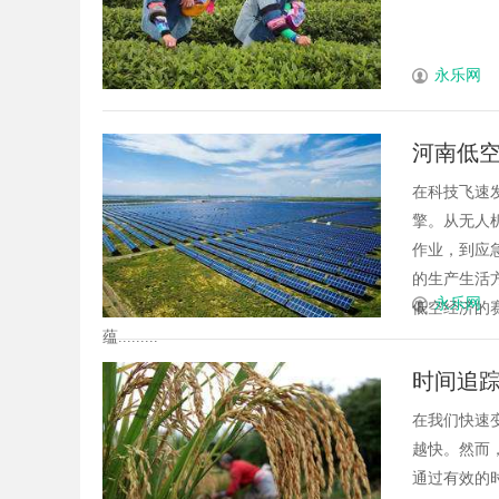
永乐网
河南低
在科技飞速
擎。从无人
作业，到应
的生产生活
永乐网
低空经济的
蕴.........
时间追
在我们快速
越快。然而
通过有效的