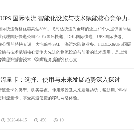
X&UPS 国际物流 智能化设施与技术赋能核心竞争力-
查价格，上飞时达快递官网
国际快递价格优惠高达80%。飞时达快递为全球的企业和个人提供国际运
代理国际快递公司FedEx国际快递、DHL国际快递、UPS国际快递、
递公司的特快专递、大包航空SAL、海运水陆路业务。FEDEX&UPS国际
设施与技术赋能核心竞争力先进的物流设施与前沿的技术应用，是上海
2026-04-15
450
10
商提升运营效率、保障服务质量的核心支.........
析流量卡：选择、使用与未来发展趋势深入探讨
析流量卡的类型、购买要点、使用场景及未来发展趋势，帮助用户科学
用流量卡，享受高速便捷的移动网络体验。......
2026-04-15
450
10