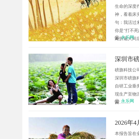
生命的深度
神，看着床
句：我活过
你是“打不
永乐网
跄折返人间后
深圳市
磅旗科技公司简介Sh
深圳市磅旗
自研工业垂类
现生产至物
永乐网
园.........
2026
开）实
本报告旨在