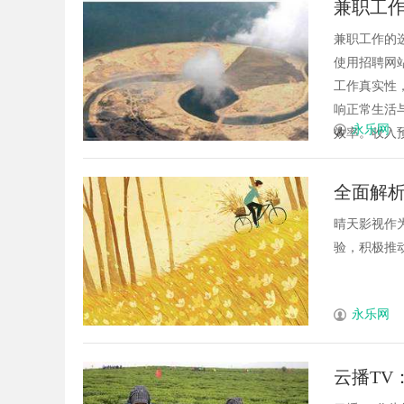
兼职工
能的革命性材料
兼职工作的选择方
使用招聘网
工作真实性
响正常生活
永乐网
效率。收入预期
全面解
晴天影视作
验，积极推动
永乐网
云播TV