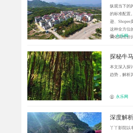
棋管理
纵观当下的
的标准配置
逊、Shop
这种全方位的
永乐网
消化高性价比
探秘牛
本文深入探
趋势，解析其
永乐网
深度解
丫丫影院以