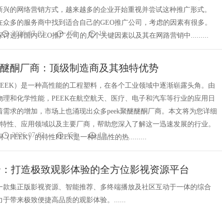
新兴的网络营销方式，越来越多的企业开始重视并尝试这种推广形式。
在众多的服务商中找到适合自己的GEO推广公司，考虑的因素有很多。
2026-07-02
450
10
讨选择国内GEO推广公司的几个关键因素以及其在网路营销中.........
聚醚醚酮厂商：顶级制造商及其独特优势
PEEK）是一种高性能的工程塑料，在各个工业领域中逐渐崭露头角。由
物理和化学性能，PEEK在航空航天、医疗、电子和汽车等行业的应用日
着需求的增加，市场上也涌现出众多peek聚醚醚酮厂商。本文将为您详细
K的特性、应用领域以及主要厂商，帮助您深入了解这一迅速发展的行业。
2026-07-02
450
10
PEEK）的特性PEEK是一种结晶性的热.........
全：打造极致观影体验的全方位影视资源平台
一款集正版影视资源、智能推荐、多终端播放及社区互动于一体的综合
于带来极致便捷高品质的观影体验。......