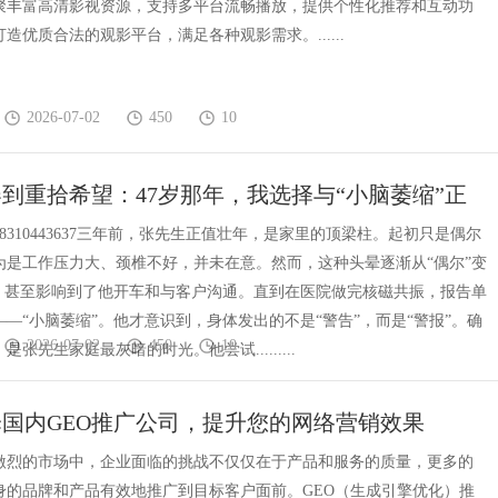
院汇聚丰富高清影视资源，支持多平台流畅播放，提供个性化推荐和互动功
造优质合法的观影平台，满足各种观影需求。......
2026-07-02
450
10
到重拾希望：47岁那年，我选择与“小脑萎缩”正
8310443637三年前，张先生正值壮年，是家里的顶梁柱。起初只是偶尔
为是工作压力大、颈椎不好，并未在意。然而，这种头晕逐渐从“偶尔”变
”，甚至影响到了他开车和与客户沟通。直到在医院做完核磁共振，报告单
—“小脑萎缩”。他才意识到，身体发出的不是“警告”，而是“警报”。确
2026-07-02
450
10
张先生家庭最灰暗的时光。他尝试.........
国内GEO推广公司，提升您的网络营销效果
激烈的市场中，企业面临的挑战不仅仅在于产品和服务的质量，更多的
身的品牌和产品有效地推广到目标客户面前。GEO（生成引擎优化）推