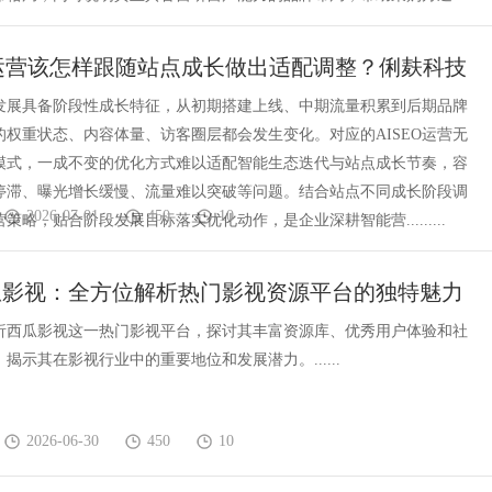
O 运营该怎样跟随站点成长做出适配调整？俐麸科技
段运营思路
发展具备阶段性成长特征，从初期搭建上线、中期流量积累到后期品牌
的权重状态、内容体量、访客圈层都会发生变化。对应的AISEO运营无
模式，一成不变的优化方式难以适配智能生态迭代与站点成长节奏，容
停滞、曝光增长缓慢、流量难以突破等问题。结合站点不同成长阶段调
2026-07-01
450
10
运营策略，贴合阶段发展目标落实优化动作，是企业深耕智能营.........
瓜影视：全方位解析热门影视资源平台的独特魅力
析西瓜影视这一热门影视平台，探讨其丰富资源库、优秀用户体验和社
揭示其在影视行业中的重要地位和发展潜力。......
2026-06-30
450
10