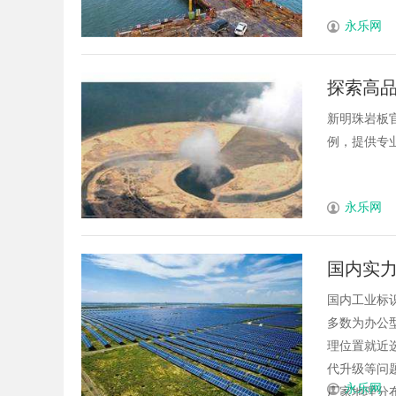
永乐网
探索高
新明珠岩板
例，提供专业
永乐网
国内实
国内工业标
多数为办公
理位置就近
代升级等问
永乐网
厂家地理分