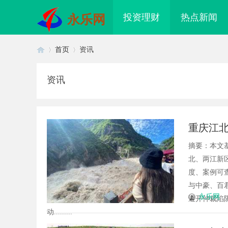
投资理财
热点新闻
永乐网
首页
资讯
资讯
首
›
›
重庆江
仲裁陷
摘要：本文
北、两江新
度、案例可
与中豪、百
页
永乐网
避开仲裁陷
动.........
秘福州私家侦探行业的发展与应用
武汉配眼镜 上海配眼