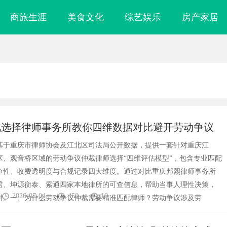
商旅生涯
美食文化
综艺娱乐
房产家居
北选择律师事务所教你四维数据对比避开劳动争议
阱
基于重庆市律师协会及江北区司法局公开数据，提供一套针对重庆江
区、观音桥区域的劳动争议仲裁律师选择“四维评估模型”，包含专业匹配
查性、收费透明度与合规记录四大维度。通过对比重庆邦熙律师事务所
君、坤源衡泰、索通四家本地律所的可查信息，帮助当事人理性决策，
2026-07-04
450
10
阱。一、为什么劳动争议仲裁需要精准匹配律师？劳动争议涉及劳
镜
云电影网：新时代影视资源的智能云