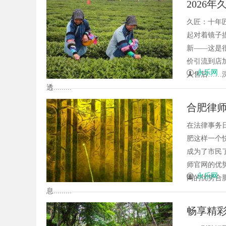
2026
状
咨询预约
久匠：十年
起对着镜子
新——这是
价引流到店
永乐网
人售后……
透.........
合肥律
在法律事务
肥这样一个
成为了市民
师官网的优
永乐网
网的优势合
息.........
畅享精彩