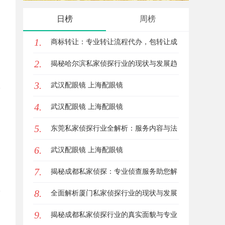
源新平台
日榜
周榜
1.
商标转让：专业转让流程代办，包转让成
2.
功再付款
揭秘哈尔滨私家侦探行业的现状与发展趋
3.
势
武汉配眼镜 上海配眼镜
4.
武汉配眼镜 上海配眼镜
5.
东莞私家侦探行业全解析：服务内容与法
6.
律边界详解
武汉配眼镜 上海配眼镜
7.
揭秘成都私家侦探：专业侦查服务助您解
8.
心中疑惑
全面解析厦门私家侦探行业的现状与发展
9.
趋势
揭秘成都私家侦探行业的真实面貌与专业