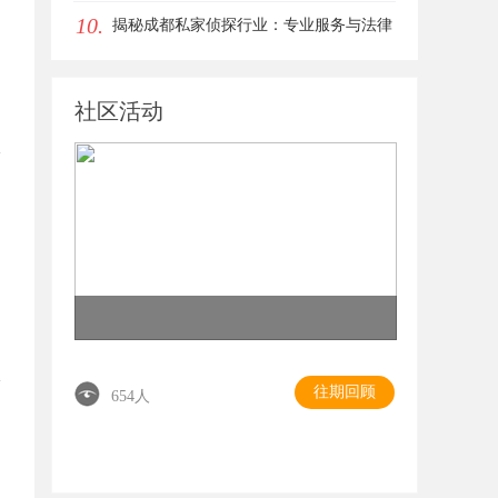
10.
服务
揭秘成都私家侦探行业：专业服务与法律
边界解析
社区活动
往期回顾
654人