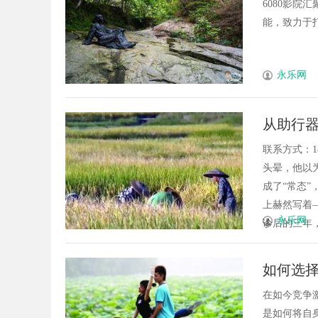
6080影
能，致力于打
永乐网
从助行器
面交锋
联系方式：1
头晕，他以
成了“常态
上赫然写着—
永乐网
诊后的三年，是
如何选择
在如今竞争
是如何将自