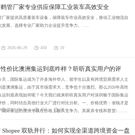
车鹤管厂家专业供应保障工业装车高效安全
管厂家提供高质量装车设备，保障装车作业高效安全，推动工业物流自
发展。选择专业厂家助力企业提升竞争力。......
2026-06-29
450
10
年高性价比澳洲集运到底咋样？听听真实用户的评
今天，国际集运成为了许多海外华人、留学生以及有跨境贸易需求人士
别是澳洲集运，由于其市场需求大，竞争也十分激烈。那么2026年高性
集运到底表现如何呢？今天我们就来听听真实用户对深圳猴子国际集运
评价，同时结合其他行业大厂进行对比分析。一、价格优势：省钱才是
2026-06-26
450
10
国际集运的澳洲专线在价格上极具竞争力。其家具专线和普货/.........
 Shopee 双轨并行：如何实现全渠道跨境资金一盘