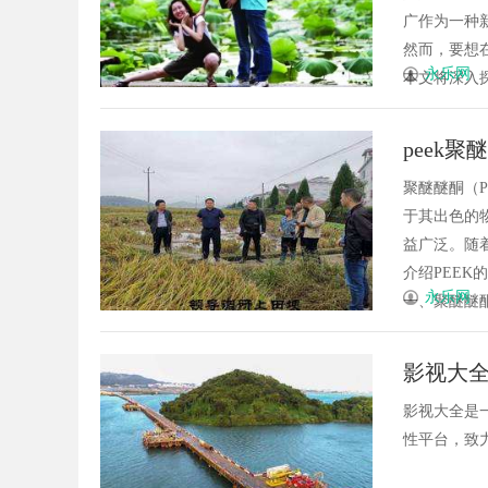
广作为一种
然而，要想
永乐网
本文将深入探
peek
聚醚醚酮（
于其出色的
益广泛。随
介绍PEE
永乐网
一、聚醚醚酮（
影视大
影视大全是
性平台，致力