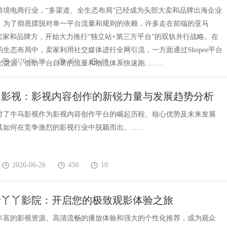
？
跨境电商行业，“多渠道、全生态布局”已经成为头部大卖和品牌出海企业
。为了彻底摆脱对单一平台流量和规则的依赖，许多走在前端的亚马
ee卖家和品牌方，开始大力推行“独立站+第三方平台”的双轨并行战略。在
生态布局中，卖家利用社交媒体进行全网引流，一方面通过Shopee平台
2026-06-26
450
10
货源，借助平台自带的流量和物流体系快速跑.........
马影视：影视内容创作的新锐力量与发展趋势分析
讨了牛马影视作为影视内容创作平台的崛起历程、核心优势及未来发展
如何在竞争激烈的影视行业中脱颖而出。......
2026-06-26
450
10
析丫丫影院：开启您的极致观影体验之旅
丰富的影视资源、高清流畅的播放体验和强大的个性化推荐，成为观众