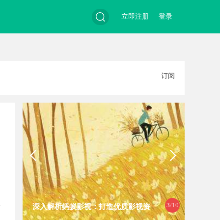
立即注册
登录
搜
订阅
索
3
/10
深入解析蚂蚁影视：打造优质影视资
武汉配