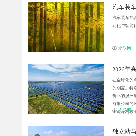
汽车装
汽车装车鹤
动化与智能化
永乐网
2026
价！
在全球化的
的刚需。特
价比的澳洲
有限公司的
永乐网
王道深圳猴子
独立站与