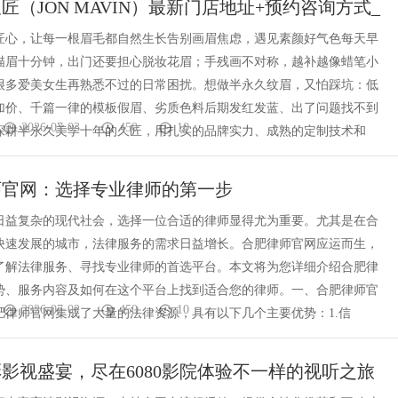
年久匠（JON MAVIN）最新门店地址+预约咨询方式_
端平台解析
电话_预约微信_久匠电话预约
匠心，让每一根眉毛都自然生长告别画眉焦虑，遇见素颜好气色每天早
描眉十分钟，出门还要担心脱妆花眉；手残画不对称，越补越像蜡笔小
很多爱美女生再熟悉不过的日常困扰。想做半永久纹眉，又怕踩坑：低
加价、千篇一律的模板假眉、劣质色料后期发红发蓝、出了问题找不到
2026-07-03
450
10
深耕半永久美学十年的久匠，用扎实的品牌实力、成熟的定制技术和
师官网：选择专业律师的第一步
日益复杂的现代社会，选择一位合适的律师显得尤为重要。尤其是在合
快速发展的城市，法律服务的需求日益增长。合肥律师官网应运而生，
了解法律服务、寻找专业律师的首选平台。本文将为您详细介绍合肥律
势、服务内容及如何在这个平台上找到适合您的律师。一、合肥律师官
2026-07-02
450
10
肥律师官网集成了大量的法律资源，具有以下几个主要优势：1.信
影视盛宴，尽在6080影院体验不一样的视听之旅