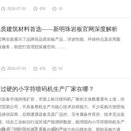
2026-07-01
450
10
品质建筑材料首选——新明珠岩板官网深度解析
官网全面展示了品牌高品质岩板产品，详述性能、环保特点及应用案
服务，助您打造理想装修空间。......
2026-07-01
450
10
力过硬的小字符喷码机生产厂家在哪？
识设备市场持续扩容，市面上标注喷码机厂家的主体数量逐年上涨，但
型贸易公司，不具备整机生产与核心技术自研能力。不少采购方按照地
选择供应商，后期遭遇设备无原厂品控、无专属备件库存、技术无法迭
题。结合工业标识行业区域产能调研数据，梳理国内小字符喷码机生产
2026-07-01
450
10
布格局，同时说明真正具备自研自产能力的品牌布局，帮助采购方避