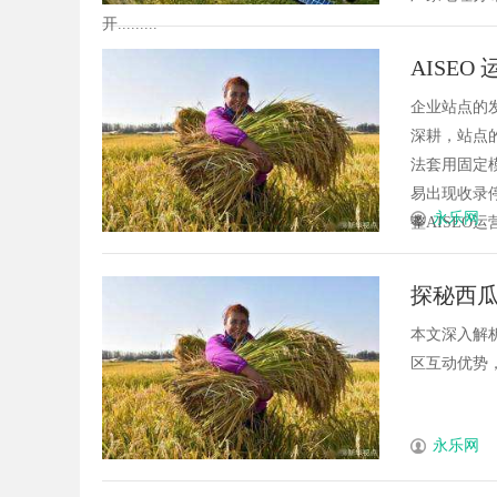
开.........
AISE
拆解阶
企业站点的
深耕，站点
法套用固定
易出现收录
永乐网
整AISEO
探秘西
本文深入解
区互动优势，
永乐网